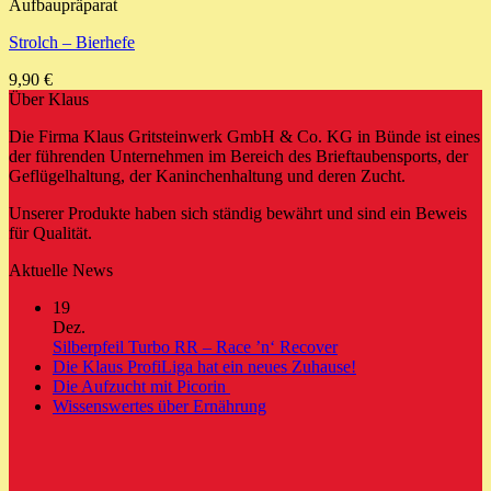
Aufbaupräparat
Strolch – Bierhefe
9,90
€
Über Klaus
Die Firma Klaus Gritsteinwerk GmbH & Co. KG in Bünde ist eines
der führenden Unternehmen im Bereich des Brieftaubensports, der
Geflügelhaltung, der Kaninchenhaltung und deren Zucht.
Unserer Produkte haben sich ständig bewährt und sind ein Beweis
für Qualität.
Aktuelle News
19
Dez.
Keine
Silberpfeil Turbo RR – Race ’n‘ Recover
Kommentare
Keine
Die Klaus ProfiLiga hat ein neues Zuhause!
zu
Keine
Kommentare
Die Aufzucht mit Picorin
Silberpfeil
zu
Kommentare
Keine
Wissenswertes über Ernährung
zu
Turbo
Die
Kommentare
Die
zu
RR
Klaus
Aufzucht
Wissenswertes
–
ProfiLiga
mit
über
Race
hat