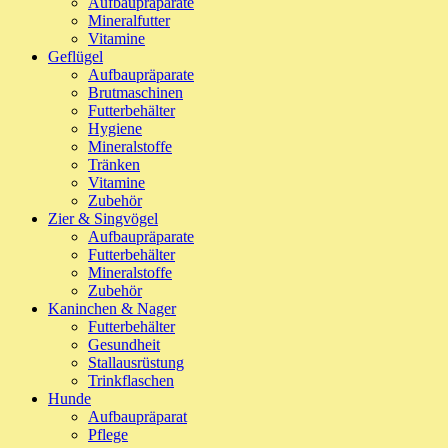
Aufbaupräparate
Mineralfutter
Vitamine
Geflügel
Aufbaupräparate
Brutmaschinen
Futterbehälter
Hygiene
Mineralstoffe
Tränken
Vitamine
Zubehör
Zier & Singvögel
Aufbaupräparate
Futterbehälter
Mineralstoffe
Zubehör
Kaninchen & Nager
Futterbehälter
Gesundheit
Stallausrüstung
Trinkflaschen
Hunde
Aufbaupräparat
Pflege