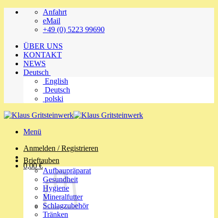
Zum
Anfahrt
Inhalt
eMail
springen
+49 (0) 5223 99690
ÜBER UNS
KONTAKT
NEWS
Deutsch
English
Deutsch
polski
Menü
Anmelden / Registrieren
Brieftauben
0,00
€
Aufbaupräparat
Gesundheit
Hygiene
Mineralfutter
Schlagzubehör
Tränken