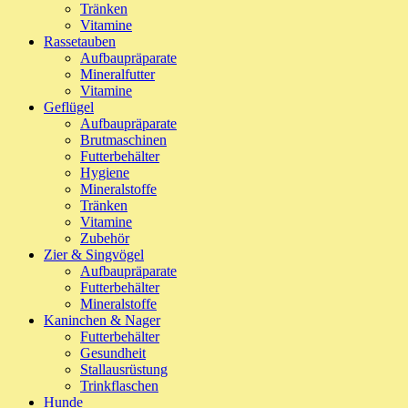
Tränken
Vitamine
Rassetauben
Aufbaupräparate
Mineralfutter
Vitamine
Geflügel
Aufbaupräparate
Brutmaschinen
Futterbehälter
Hygiene
Mineralstoffe
Tränken
Vitamine
Zubehör
Zier & Singvögel
Aufbaupräparate
Futterbehälter
Mineralstoffe
Kaninchen & Nager
Futterbehälter
Gesundheit
Stallausrüstung
Trinkflaschen
Hunde