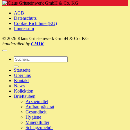
Picorin
Ernährung
’n‘
ein
Recover
neues
AGB
Zuhause!
Datenschutz
Cookie-Richtlinie (EU)
Impressum
© 2026 Klaus Gritsteinwerk GmbH & Co. KG
handcrafted by
CM1K
Suche
nach:
Startseite
Über uns
Kontakt
News
Kollektion
Brieftauben
Arzneimittel
Aufbaupräparat
Gesundheit
Hygiene
Mineralfutter
Schlagzubehör