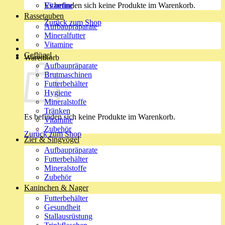
Es befinden sich keine Produkte im Warenkorb.
Vitamine
Rassetauben
Zurück zum Shop
Aufbaupräparate
Mineralfutter
Vitamine
Geflügel
Warenkorb
Aufbaupräparate
Brutmaschinen
Futterbehälter
Hygiene
Mineralstoffe
Tränken
Es befinden sich keine Produkte im Warenkorb.
Vitamine
Zubehör
Zurück zum Shop
Zier & Singvögel
Aufbaupräparate
Futterbehälter
Mineralstoffe
Zubehör
Kaninchen & Nager
Futterbehälter
Gesundheit
Stallausrüstung