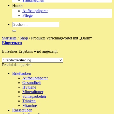
Trinkflaschen
Hunde
Aufbaupräparat
Pflege
Suche
nach:
Startseite
/
Shop
/
Produkte verschlagwortet mit „Darm“
Eingrenzen
Einzelnes Ergebnis wird angezeigt
Produktkategorien
Brieftauben
Aufbaupräparat
Gesundheit
Hygiene
Mineralfutter
Schlagzubehör
Tränken
Vitamine
Rassetauben