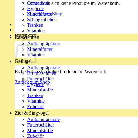
Gesundheit
Es befinden sich keine Produkte im Warenkorb.
Hygiene
Zurück zum Shop
Mineralfutter
Schlagzubehör
Tränken
Vitamine
Warenkorb
Rassetauben
Aufbaupräparate
Mineralfutter
Vitamine
Geflügel
Aufbaupräparate
Es befinden sich keine Produkte im Warenkorb.
Brutmaschinen
Futterbehälter
Zurück zum Shop
Hygiene
Mineralstoffe
Tränken
Vitamine
Zubehör
Zier & Singvögel
Aufbaupräparate
Futterbehälter
Mineralstoffe
Zubehör