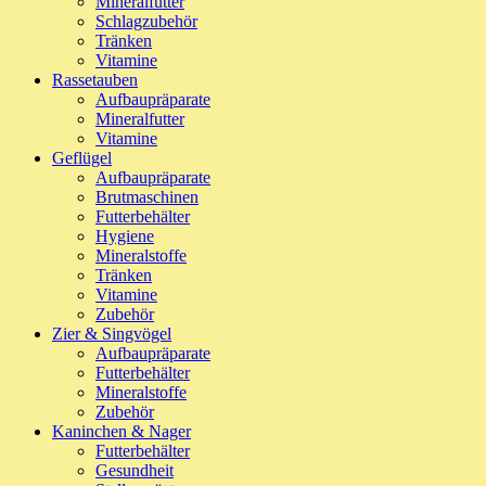
Mineralfutter
Schlagzubehör
Tränken
Vitamine
Rassetauben
Aufbaupräparate
Mineralfutter
Vitamine
Geflügel
Aufbaupräparate
Brutmaschinen
Futterbehälter
Hygiene
Mineralstoffe
Tränken
Vitamine
Zubehör
Zier & Singvögel
Aufbaupräparate
Futterbehälter
Mineralstoffe
Zubehör
Kaninchen & Nager
Futterbehälter
Gesundheit