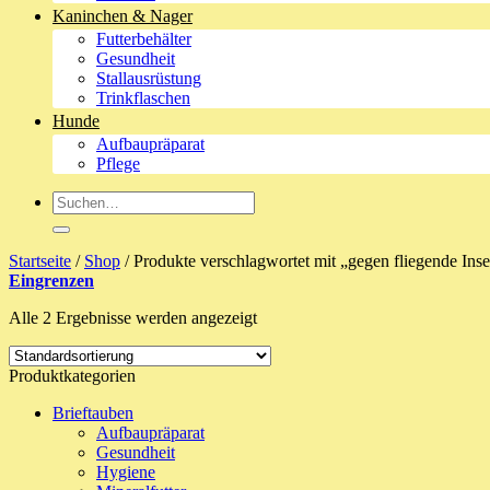
Kaninchen & Nager
Futterbehälter
Gesundheit
Stallausrüstung
Trinkflaschen
Hunde
Aufbaupräparat
Pflege
Suche
nach:
Startseite
/
Shop
/
Produkte verschlagwortet mit „gegen fliegende Ins
Eingrenzen
Alle 2 Ergebnisse werden angezeigt
Produktkategorien
Brieftauben
Aufbaupräparat
Gesundheit
Hygiene