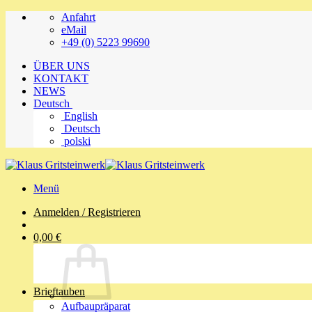
Zum
Anfahrt
Inhalt
eMail
springen
+49 (0) 5223 99690
ÜBER UNS
KONTAKT
NEWS
Deutsch
English
Deutsch
polski
Menü
Anmelden / Registrieren
0,00
€
Brieftauben
Aufbaupräparat