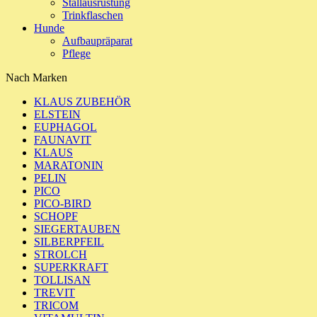
Stallausrüstung
Trinkflaschen
Hunde
Aufbaupräparat
Pflege
Nach Marken
KLAUS ZUBEHÖR
ELSTEIN
EUPHAGOL
FAUNAVIT
KLAUS
MARATONIN
PELIN
PICO
PICO-BIRD
SCHOPF
SIEGERTAUBEN
SILBERPFEIL
STROLCH
SUPERKRAFT
TOLLISAN
TREVIT
TRICOM