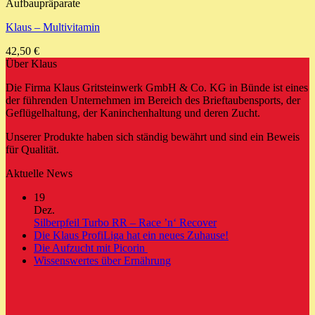
Aufbaupräparate
Klaus – Multivitamin
42,50
€
Über Klaus
Die Firma Klaus Gritsteinwerk GmbH & Co. KG in Bünde ist eines
der führenden Unternehmen im Bereich des Brieftaubensports, der
Geflügelhaltung, der Kaninchenhaltung und deren Zucht.
Unserer Produkte haben sich ständig bewährt und sind ein Beweis
für Qualität.
Aktuelle News
19
Dez.
Keine
Silberpfeil Turbo RR – Race ’n‘ Recover
Kommentare
Keine
Die Klaus ProfiLiga hat ein neues Zuhause!
zu
Keine
Kommentare
Die Aufzucht mit Picorin
Silberpfeil
zu
Kommentare
Keine
Wissenswertes über Ernährung
zu
Turbo
Die
Kommentare
Die
zu
RR
Klaus
Aufzucht
Wissenswertes
–
ProfiLiga
mit
über
Race
hat