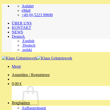
Zum
Anfahrt
Inhalt
eMail
springen
+49 (0) 5223 99690
ÜBER UNS
KONTAKT
NEWS
Deutsch
English
Deutsch
polski
Menü
Anmelden / Registrieren
0,00
€
Brieftauben
Aufbaupräparat