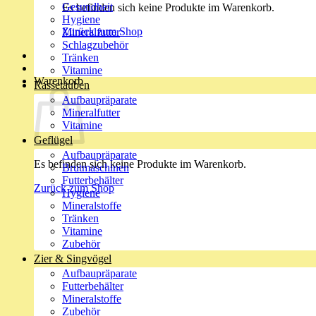
Gesundheit
Es befinden sich keine Produkte im Warenkorb.
Hygiene
Zurück zum Shop
Mineralfutter
Schlagzubehör
Tränken
Vitamine
Warenkorb
Rassetauben
Aufbaupräparate
Mineralfutter
Vitamine
Geflügel
Aufbaupräparate
Es befinden sich keine Produkte im Warenkorb.
Brutmaschinen
Futterbehälter
Zurück zum Shop
Hygiene
Mineralstoffe
Tränken
Vitamine
Zubehör
Zier & Singvögel
Aufbaupräparate
Futterbehälter
Mineralstoffe
Zubehör