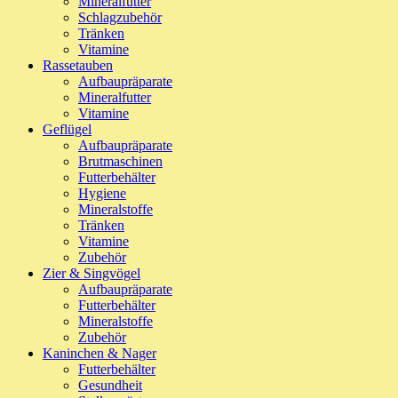
Mineralfutter
Schlagzubehör
Tränken
Vitamine
Rassetauben
Aufbaupräparate
Mineralfutter
Vitamine
Geflügel
Aufbaupräparate
Brutmaschinen
Futterbehälter
Hygiene
Mineralstoffe
Tränken
Vitamine
Zubehör
Zier & Singvögel
Aufbaupräparate
Futterbehälter
Mineralstoffe
Zubehör
Kaninchen & Nager
Futterbehälter
Gesundheit