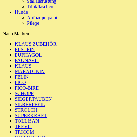
Stallausrüstung
Trinkflaschen
Hunde
Aufbaupräparat
Pflege
Nach Marken
KLAUS ZUBEHÖR
ELSTEIN
EUPHAGOL
FAUNAVIT
KLAUS
MARATONIN
PELIN
PICO
PICO-BIRD
SCHOPF
SIEGERTAUBEN
SILBERPFEIL
STROLCH
SUPERKRAFT
TOLLISAN
TREVIT
TRICOM