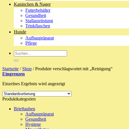
Kaninchen & Nager
Futterbehälter
Gesundheit
Stallausrüstung
Trinkflaschen
Hunde
Aufbaupräparat
Pflege
Suche
nach:
Startseite
/
Shop
/
Produkte verschlagwortet mit „Reinigung“
Eingrenzen
Einzelnes Ergebnis wird angezeigt
Produktkategorien
Brieftauben
Aufbaupräparat
Gesundheit
Hygiene