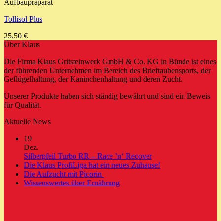
Aufbaupräparat
Tollisol Plus
25,50
€
Über Klaus
Die Firma Klaus Gritsteinwerk GmbH & Co. KG in Bünde ist eines
der führenden Unternehmen im Bereich des Brieftaubensports, der
Geflügelhaltung, der Kaninchenhaltung und deren Zucht.
Unserer Produkte haben sich ständig bewährt und sind ein Beweis
für Qualität.
Aktuelle News
19
Dez.
Keine
Silberpfeil Turbo RR – Race ’n‘ Recover
Kommentare
Keine
Die Klaus ProfiLiga hat ein neues Zuhause!
zu
Keine
Kommentare
Die Aufzucht mit Picorin
Silberpfeil
zu
Kommentare
Keine
Wissenswertes über Ernährung
zu
Turbo
Die
Kommentare
Die
zu
RR
Klaus
Aufzucht
Wissenswertes
–
ProfiLiga
mit
über
Race
hat