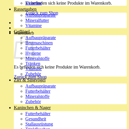
Es befinden sich keine Produkte im Warenkorb.
Vitamine
Rassetauben
Zurück zum Shop
Aufbaupräparate
Mineralfutter
Vitamine
Geflügel
Warenkorb
Aufbaupräparate
Brutmaschinen
Futterbehälter
Hygiene
Mineralstoffe
Tränken
Es befinden sich keine Produkte im Warenkorb.
Vitamine
Zubehör
Zurück zum Shop
Zier & Singvögel
Aufbaupräparate
Futterbehälter
Mineralstoffe
Zubehör
Kaninchen & Nager
Futterbehälter
Gesundheit
Stallausrüstung