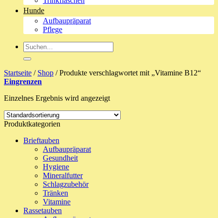
Trinkflaschen
Hunde
Aufbaupräparat
Pflege
Suche
nach:
Startseite
/
Shop
/
Produkte verschlagwortet mit „Vitamine B12“
Eingrenzen
Einzelnes Ergebnis wird angezeigt
Produktkategorien
Brieftauben
Aufbaupräparat
Gesundheit
Hygiene
Mineralfutter
Schlagzubehör
Tränken
Vitamine
Rassetauben