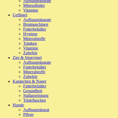
Aufbaupräparate
Mineralfutter
Vitamine
Geflügel
Aufbaupräparate
Brutmaschinen
Futterbehälter
Hygiene
Mineralstoffe
Tränken
Vitamine
Zubehör
Zier & Singvögel
Aufbaupräparate
Futterbehälter
Mineralstoffe
Zubehör
Kaninchen & Nager
Futterbehälter
Gesundheit
Stallausrüstung
Trinkflaschen
Hunde
Aufbaupräparat
Pflege