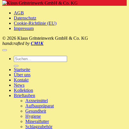
Picorin
Ernährung
’n‘
ein
Recover
neues
AGB
Zuhause!
Datenschutz
Cookie-Richtlinie (EU)
Impressum
© 2026 Klaus Gritsteinwerk GmbH & Co. KG
handcrafted by
CM1K
Suche
nach:
Startseite
Über uns
Kontakt
News
Kollektion
Brieftauben
Arzneimittel
Aufbaupräparat
Gesundheit
Hygiene
Mineralfutter
Schlagzubehör