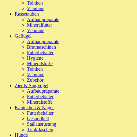
Tränken
Vitamine
Rassetauben
Aufbaupräparate
Mineralfutter
Vitamine
Geflügel
Aufbaupräparate
Brutmaschinen
Futterbehälter
Hygiene
Mineralstoffe
Tränken
Vitamine
Zubehör
Zier & Singvögel
Aufbaupräparate
Futterbehälter
Mineralstoffe
Kaninchen & Nager
Futterbehälter
Gesundheit
Stallausrüstung
Trinkflaschen
Hunde