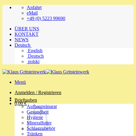
Zum
Anfahrt
Inhalt
eMail
springen
+49 (0) 5223 99690
ÜBER UNS
KONTAKT
NEWS
Deutsch
English
Deutsch
polski
Menü
Anmelden / Registrieren
Brieftauben
0,00
€
Aufbaupräparat
Gesundheit
Hygiene
Mineralfutter
Schlagzubehör
Tränken