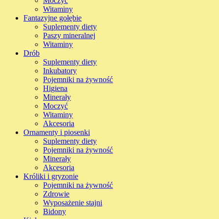
Moczyć
Witaminy
Fantazyjne gołębie
Suplementy diety
Paszy mineralnej
Witaminy
Drób
Suplementy diety
Inkubatory
Pojemniki na żywność
Higiena
Minerały
Moczyć
Witaminy
Akcesoria
Ornamenty i piosenki
Suplementy diety
Pojemniki na żywność
Minerały
Akcesoria
Króliki i gryzonie
Pojemniki na żywność
Zdrowie
Wyposażenie stajni
Bidony