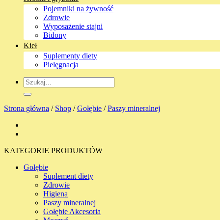
Pojemniki na żywność
Zdrowie
Wyposażenie stajni
Bidony
Kieł
Suplementy diety
Pielęgnacja
Szukaj:
Strona główna
/
Shop
/
Gołębie
/
Paszy mineralnej
KATEGORIE PRODUKTÓW
Gołębie
Suplement diety
Zdrowie
Higiena
Paszy mineralnej
Gołębie Akcesoria