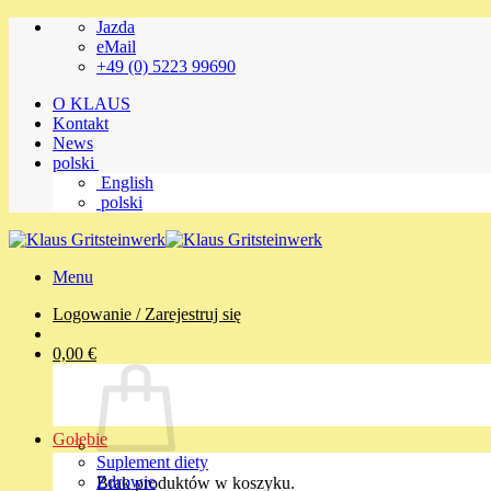
Przewiń
Jazda
do
eMail
zawartości
+49 (0) 5223 99690
O KLAUS
Kontakt
News
polski
English
polski
Menu
Logowanie / Zarejestruj się
0,00
€
Gołębie
Suplement diety
Zdrowie
Brak produktów w koszyku.