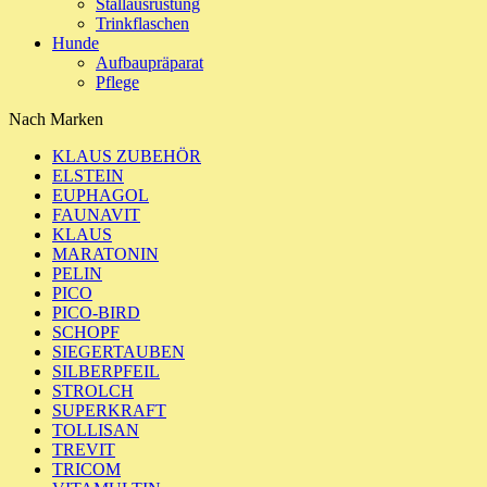
Stallausrüstung
Trinkflaschen
Hunde
Aufbaupräparat
Pflege
Nach Marken
KLAUS ZUBEHÖR
ELSTEIN
EUPHAGOL
FAUNAVIT
KLAUS
MARATONIN
PELIN
PICO
PICO-BIRD
SCHOPF
SIEGERTAUBEN
SILBERPFEIL
STROLCH
SUPERKRAFT
TOLLISAN
TREVIT
TRICOM