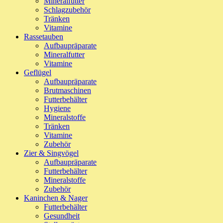
Mineralfutter
Schlagzubehör
Tränken
Vitamine
Rassetauben
Aufbaupräparate
Mineralfutter
Vitamine
Geflügel
Aufbaupräparate
Brutmaschinen
Futterbehälter
Hygiene
Mineralstoffe
Tränken
Vitamine
Zubehör
Zier & Singvögel
Aufbaupräparate
Futterbehälter
Mineralstoffe
Zubehör
Kaninchen & Nager
Futterbehälter
Gesundheit