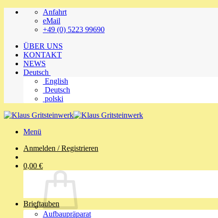
Zum
Anfahrt
Inhalt
eMail
springen
+49 (0) 5223 99690
ÜBER UNS
KONTAKT
NEWS
Deutsch
English
Deutsch
polski
Menü
Anmelden / Registrieren
0,00
€
Brieftauben
Aufbaupräparat