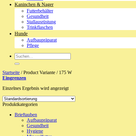
Kaninchen & Nager
Futterbehälter
Gesundheit
Stallausrüstung
Trinkflaschen
Hunde
Aufbaupräparat
Pflege
Suche
nach:
Startseite
/
Product Variante
/
175 W
Eingrenzen
Einzelnes Ergebnis wird angezeigt
Produktkategorien
Brieftauben
Aufbaupräparat
Gesundheit
Hygiene