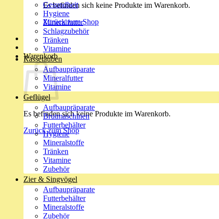
Gesundheit
Es befinden sich keine Produkte im Warenkorb.
Hygiene
Zurück zum Shop
Mineralfutter
Schlagzubehör
Tränken
Vitamine
Warenkorb
Rassetauben
Aufbaupräparate
Mineralfutter
Vitamine
Geflügel
Aufbaupräparate
Es befinden sich keine Produkte im Warenkorb.
Brutmaschinen
Futterbehälter
Zurück zum Shop
Hygiene
Mineralstoffe
Tränken
Vitamine
Zubehör
Zier & Singvögel
Aufbaupräparate
Futterbehälter
Mineralstoffe
Zubehör