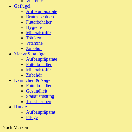
Vitamine
Geflügel
Aufbaupräparate
Brutmaschinen
Futterbehälter
Hygiene
Mineralstoffe
Tränken
Vitamine
Zubehör
Zier & Singvögel
Aufbaupräparate
Futterbehälter
Mineralstoffe
Zubehör
Kaninchen & Nager
Futterbehälter
Gesundheit
Stallausrüstung
Trinkflaschen
Hunde
Aufbaupräparat
Pflege
Nach Marken