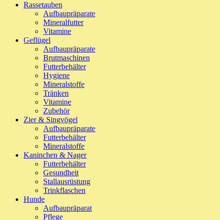
Rassetauben
Aufbaupräparate
Mineralfutter
Vitamine
Geflügel
Aufbaupräparate
Brutmaschinen
Futterbehälter
Hygiene
Mineralstoffe
Tränken
Vitamine
Zubehör
Zier & Singvögel
Aufbaupräparate
Futterbehälter
Mineralstoffe
Kaninchen & Nager
Futterbehälter
Gesundheit
Stallausrüstung
Trinkflaschen
Hunde
Aufbaupräparat
Pflege