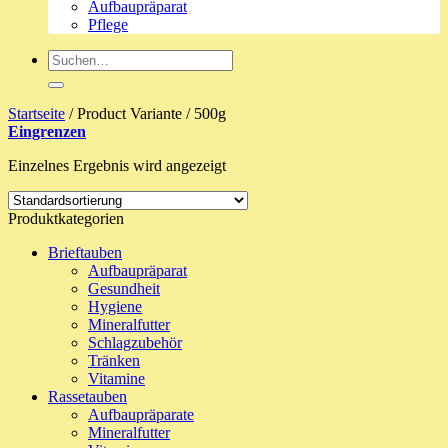
Aufbaupräparat
Pflege
Suche
nach:
Startseite
/
Product Variante
/
500g
Eingrenzen
Einzelnes Ergebnis wird angezeigt
Produktkategorien
Brieftauben
Aufbaupräparat
Gesundheit
Hygiene
Mineralfutter
Schlagzubehör
Tränken
Vitamine
Rassetauben
Aufbaupräparate
Mineralfutter