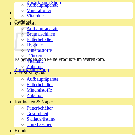
Zurück zum Shop
Aufbaupräparate
Mineralfutter
Vitamine
Geflügel
Warenkorb
Aufbaupräparate
Brutmaschinen
Futterbehälter
Hygiene
Mineralstoffe
Tränken
Es befinden sich keine Produkte im Warenkorb.
Vitamine
Zubehör
Zurück zum Shop
Zier & Singvögel
Aufbaupräparate
Futterbehälter
Mineralstoffe
Zubehör
Kaninchen & Nager
Futterbehälter
Gesundheit
Stallausrüstung
Trinkflaschen
Hunde