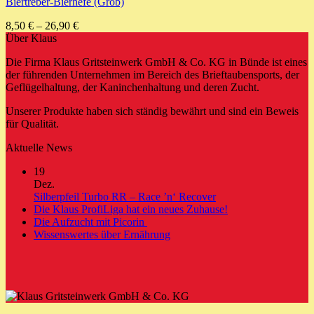
Biertreber-Bierhefe (Grob)
8,50
€
–
26,90
€
Über Klaus
Die Firma Klaus Gritsteinwerk GmbH & Co. KG in Bünde ist eines
der führenden Unternehmen im Bereich des Brieftaubensports, der
Geflügelhaltung, der Kaninchenhaltung und deren Zucht.
Unserer Produkte haben sich ständig bewährt und sind ein Beweis
für Qualität.
Aktuelle News
19
Dez.
Keine
Silberpfeil Turbo RR – Race ’n‘ Recover
Kommentare
Keine
Die Klaus ProfiLiga hat ein neues Zuhause!
zu
Keine
Kommentare
Die Aufzucht mit Picorin
Silberpfeil
zu
Kommentare
Keine
Wissenswertes über Ernährung
zu
Turbo
Die
Kommentare
Die
zu
RR
Klaus
Aufzucht
Wissenswertes
–
ProfiLiga
mit
über
Race
hat
Picorin
Ernährung
’n‘
ein
Recover
neues