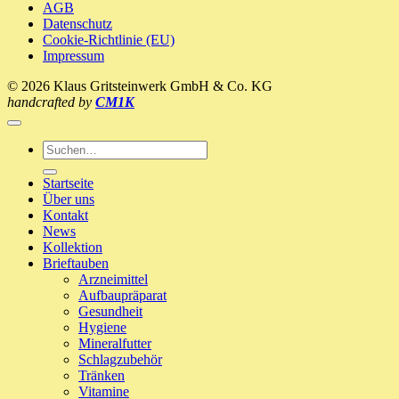
AGB
Zuhause!
Datenschutz
Cookie-Richtlinie (EU)
Impressum
© 2026 Klaus Gritsteinwerk GmbH & Co. KG
handcrafted by
CM1K
Suche
nach:
Startseite
Über uns
Kontakt
News
Kollektion
Brieftauben
Arzneimittel
Aufbaupräparat
Gesundheit
Hygiene
Mineralfutter
Schlagzubehör
Tränken
Vitamine