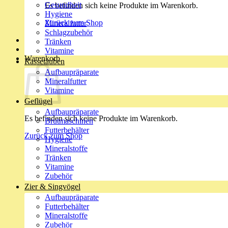
Gesundheit
Es befinden sich keine Produkte im Warenkorb.
Hygiene
Zurück zum Shop
Mineralfutter
Schlagzubehör
Tränken
Vitamine
Warenkorb
Rassetauben
Aufbaupräparate
Mineralfutter
Vitamine
Geflügel
Aufbaupräparate
Es befinden sich keine Produkte im Warenkorb.
Brutmaschinen
Futterbehälter
Zurück zum Shop
Hygiene
Mineralstoffe
Tränken
Vitamine
Zubehör
Zier & Singvögel
Aufbaupräparate
Futterbehälter
Mineralstoffe
Zubehör