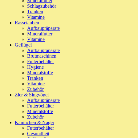
Mineralfutter
Schlagzubehör
Tränken
Vitamine
Rassetauben
Aufbaupräparate
Mineralfutter
Vitamine
Geflügel
Aufbaupräparate
Brutmaschinen
Futterbehälter
Hygiene
Mineralstoffe
Tränken
Vitamine
Zubehör
Zier & Singvögel
Aufbaupräparate
Futterbehälter
Mineralstoffe
Zubehör
Kaninchen & Nager
Futterbehälter
Gesundheit