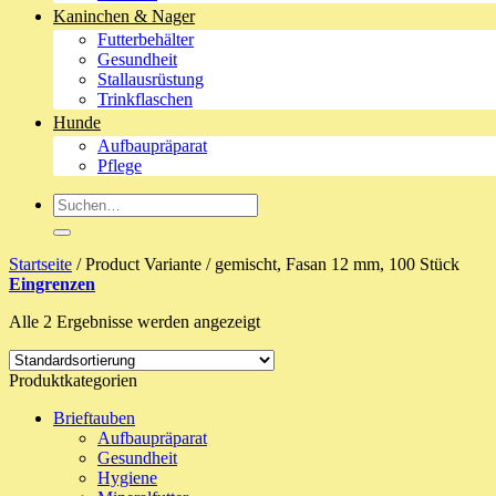
Kaninchen & Nager
Futterbehälter
Gesundheit
Stallausrüstung
Trinkflaschen
Hunde
Aufbaupräparat
Pflege
Suche
nach:
Startseite
/
Product Variante
/
gemischt, Fasan 12 mm, 100 Stück
Eingrenzen
Alle 2 Ergebnisse werden angezeigt
Produktkategorien
Brieftauben
Aufbaupräparat
Gesundheit
Hygiene