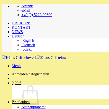
Zum
Anfahrt
Inhalt
eMail
springen
+49 (0) 5223 99690
ÜBER UNS
KONTAKT
NEWS
Deutsch
English
Deutsch
polski
Menü
Anmelden / Registrieren
0,00
€
Brieftauben
Aufbaupräparat