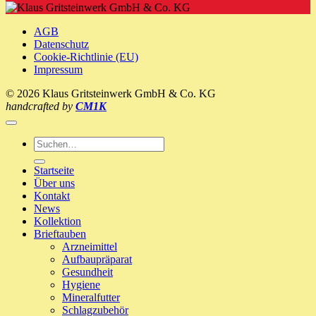
Picorin
Ernährung
’n‘
ein
Recover
neues
AGB
Zuhause!
Datenschutz
Cookie-Richtlinie (EU)
Impressum
© 2026 Klaus Gritsteinwerk GmbH & Co. KG
handcrafted by
CM1K
Suche
nach:
Startseite
Über uns
Kontakt
News
Kollektion
Brieftauben
Arzneimittel
Aufbaupräparat
Gesundheit
Hygiene
Mineralfutter
Schlagzubehör