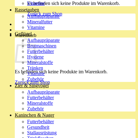
Es befinden sich keine Produkte im Warenkorb.
Vitamine
Rassetauben
Zurück zum Shop
Aufbaupräparate
Mineralfutter
Vitamine
Geflügel
Warenkorb
Aufbaupräparate
Brutmaschinen
Futterbehälter
Hygiene
Mineralstoffe
Tränken
Es befinden sich keine Produkte im Warenkorb.
Vitamine
Zubehör
Zurück zum Shop
Zier & Singvögel
Aufbaupräparate
Futterbehälter
Mineralstoffe
Zubehör
Kaninchen & Nager
Futterbehälter
Gesundheit
Stallausrüstung