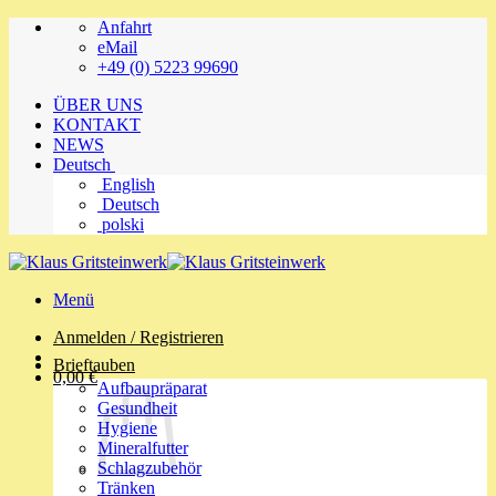
Zum
Anfahrt
Inhalt
eMail
springen
+49 (0) 5223 99690
ÜBER UNS
KONTAKT
NEWS
Deutsch
English
Deutsch
polski
Menü
Anmelden / Registrieren
Brieftauben
0,00
€
Aufbaupräparat
Gesundheit
Hygiene
Mineralfutter
Schlagzubehör
Tränken