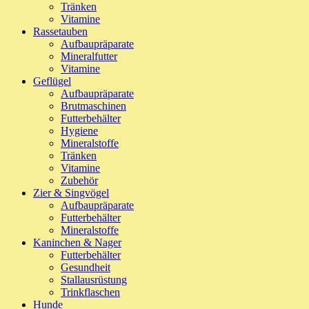
Tränken
Vitamine
Rassetauben
Aufbaupräparate
Mineralfutter
Vitamine
Geflügel
Aufbaupräparate
Brutmaschinen
Futterbehälter
Hygiene
Mineralstoffe
Tränken
Vitamine
Zubehör
Zier & Singvögel
Aufbaupräparate
Futterbehälter
Mineralstoffe
Kaninchen & Nager
Futterbehälter
Gesundheit
Stallausrüstung
Trinkflaschen
Hunde