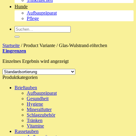
Trinkflaschen
Hunde
Aufbaupräparat
Pflege
Suche
nach:
Startseite
/
Product Variante
/
Glas-Wulstrand-röhrchen
Eingrenzen
Einzelnes Ergebnis wird angezeigt
Produktkategorien
Brieftauben
Aufbaupräparat
Gesundheit
Hygiene
Mineralfutter
Schlagzubehör
Tränken
Vitamine
Rassetauben