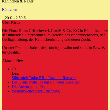
Kaninchen & Nager
Röhrchen
1,20
€
–
2,59
€
Über Klaus
Die Firma Klaus Gritsteinwerk GmbH & Co. KG in Bünde ist eines
der führenden Unternehmen im Bereich des Brieftaubensports, der
Geflügelhaltung, der Kaninchenhaltung und deren Zucht.
Unserer Produkte haben sich ständig bewährt und sind ein Beweis
für Qualität.
Aktuelle News
19
Dez.
Keine
Silberpfeil Turbo RR – Race ’n‘ Recover
Kommentare
Keine
Die Klaus ProfiLiga hat ein neues Zuhause!
zu
Keine
Kommentare
Die Aufzucht mit Picorin
Silberpfeil
zu
Kommentare
Keine
Wissenswertes über Ernährung
zu
Turbo
Die
Kommentare
Die
zu
RR
Klaus
Aufzucht
Wissenswertes
–
ProfiLiga
mit
über
Race
hat