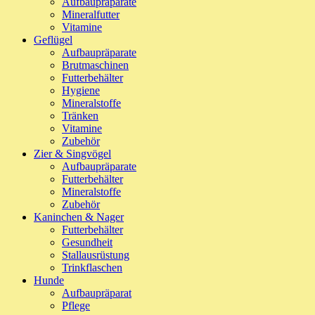
Aufbaupräparate
Mineralfutter
Vitamine
Geflügel
Aufbaupräparate
Brutmaschinen
Futterbehälter
Hygiene
Mineralstoffe
Tränken
Vitamine
Zubehör
Zier & Singvögel
Aufbaupräparate
Futterbehälter
Mineralstoffe
Zubehör
Kaninchen & Nager
Futterbehälter
Gesundheit
Stallausrüstung
Trinkflaschen
Hunde
Aufbaupräparat
Pflege