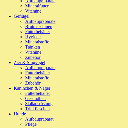
Aufbaupräparate
Mineralfutter
Vitamine
Geflügel
Aufbaupräparate
Brutmaschinen
Futterbehälter
Hygiene
Mineralstoffe
Tränken
Vitamine
Zubehör
Zier & Singvögel
Aufbaupräparate
Futterbehälter
Mineralstoffe
Zubehör
Kaninchen & Nager
Futterbehälter
Gesundheit
Stallausrüstung
Trinkflaschen
Hunde
Aufbaupräparat
Pflege