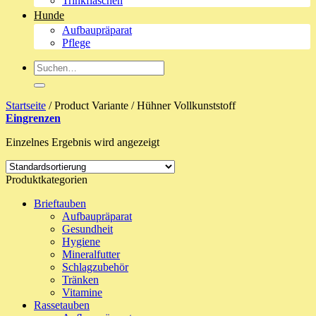
Trinkflaschen
Hunde
Aufbaupräparat
Pflege
Suche
nach:
Startseite
/
Product Variante
/
Hühner Vollkunststoff
Eingrenzen
Einzelnes Ergebnis wird angezeigt
Produktkategorien
Brieftauben
Aufbaupräparat
Gesundheit
Hygiene
Mineralfutter
Schlagzubehör
Tränken
Vitamine
Rassetauben