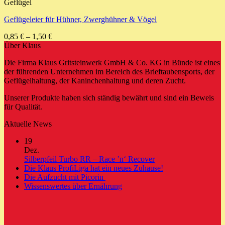
Geflügel
Geflügeleier für Hühner, Zwerghühner & Vögel
0,85
€
–
1,50
€
Über Klaus
Die Firma Klaus Gritsteinwerk GmbH & Co. KG in Bünde ist eines
der führenden Unternehmen im Bereich des Brieftaubensports, der
Geflügelhaltung, der Kaninchenhaltung und deren Zucht.
Unserer Produkte haben sich ständig bewährt und sind ein Beweis
für Qualität.
Aktuelle News
19
Dez.
Keine
Silberpfeil Turbo RR – Race ’n‘ Recover
Kommentare
Keine
Die Klaus ProfiLiga hat ein neues Zuhause!
zu
Keine
Kommentare
Die Aufzucht mit Picorin
Silberpfeil
zu
Kommentare
Keine
Wissenswertes über Ernährung
zu
Turbo
Die
Kommentare
Die
zu
RR
Klaus
Aufzucht
Wissenswertes
–
ProfiLiga
mit
über
Race
hat