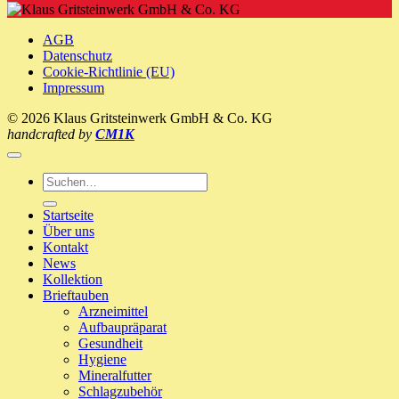
Picorin
Ernährung
’n‘
ein
Recover
neues
AGB
Zuhause!
Datenschutz
Cookie-Richtlinie (EU)
Impressum
© 2026 Klaus Gritsteinwerk GmbH & Co. KG
handcrafted by
CM1K
Suche
nach:
Startseite
Über uns
Kontakt
News
Kollektion
Brieftauben
Arzneimittel
Aufbaupräparat
Gesundheit
Hygiene
Mineralfutter
Schlagzubehör