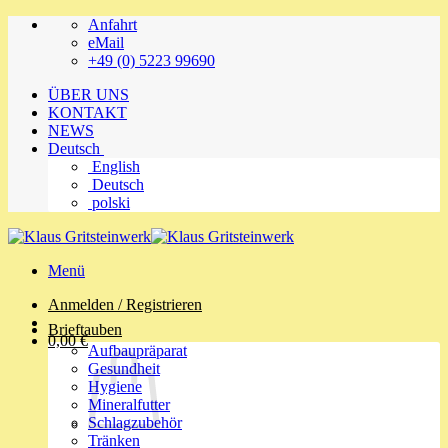
Zum
Anfahrt
Inhalt
eMail
springen
+49 (0) 5223 99690
ÜBER UNS
KONTAKT
NEWS
Deutsch
English
Deutsch
polski
Menü
Anmelden / Registrieren
Brieftauben
0,00
€
Aufbaupräparat
Gesundheit
Hygiene
Mineralfutter
Schlagzubehör
Tränken