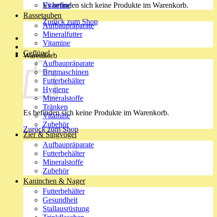
Es befinden sich keine Produkte im Warenkorb.
Vitamine
Rassetauben
Zurück zum Shop
Aufbaupräparate
Mineralfutter
Vitamine
Geflügel
Warenkorb
Aufbaupräparate
Brutmaschinen
Futterbehälter
Hygiene
Mineralstoffe
Tränken
Es befinden sich keine Produkte im Warenkorb.
Vitamine
Zubehör
Zurück zum Shop
Zier & Singvögel
Aufbaupräparate
Futterbehälter
Mineralstoffe
Zubehör
Kaninchen & Nager
Futterbehälter
Gesundheit
Stallausrüstung