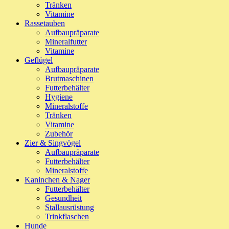
Tränken
Vitamine
Rassetauben
Aufbaupräparate
Mineralfutter
Vitamine
Geflügel
Aufbaupräparate
Brutmaschinen
Futterbehälter
Hygiene
Mineralstoffe
Tränken
Vitamine
Zubehör
Zier & Singvögel
Aufbaupräparate
Futterbehälter
Mineralstoffe
Kaninchen & Nager
Futterbehälter
Gesundheit
Stallausrüstung
Trinkflaschen
Hunde