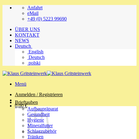
Zum
Anfahrt
Inhalt
eMail
springen
+49 (0) 5223 99690
ÜBER UNS
KONTAKT
NEWS
Deutsch
English
Deutsch
polski
Menü
Anmelden / Registrieren
Brieftauben
0,00
€
Aufbaupräparat
Gesundheit
Hygiene
Mineralfutter
Schlagzubehör
Tränken