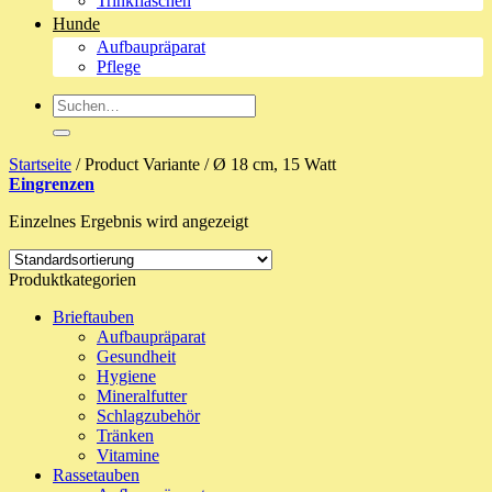
Trinkflaschen
Hunde
Aufbaupräparat
Pflege
Suche
nach:
Startseite
/
Product Variante
/
Ø 18 cm, 15 Watt
Eingrenzen
Einzelnes Ergebnis wird angezeigt
Produktkategorien
Brieftauben
Aufbaupräparat
Gesundheit
Hygiene
Mineralfutter
Schlagzubehör
Tränken
Vitamine
Rassetauben