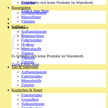
Es befinden sich keine Produkte im Warenkorb.
Vitamine
Rassetauben
Zurück zum Shop
Aufbaupräparate
Mineralfutter
Vitamine
Geflügel
Warenkorb
Aufbaupräparate
Brutmaschinen
Futterbehälter
Hygiene
Mineralstoffe
Tränken
Es befinden sich keine Produkte im Warenkorb.
Vitamine
Zubehör
Zurück zum Shop
Zier & Singvögel
Aufbaupräparate
Futterbehälter
Mineralstoffe
Zubehör
Kaninchen & Nager
Futterbehälter
Gesundheit
Stallausrüstung