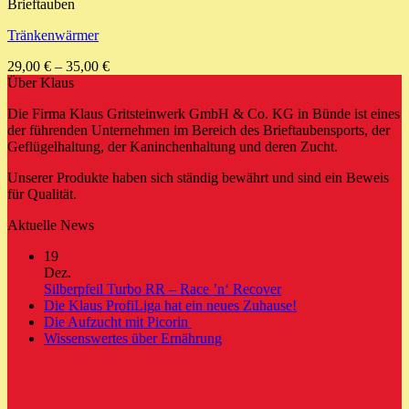
Brieftauben
Tränkenwärmer
29,00
€
–
35,00
€
Über Klaus
Die Firma Klaus Gritsteinwerk GmbH & Co. KG in Bünde ist eines
der führenden Unternehmen im Bereich des Brieftaubensports, der
Geflügelhaltung, der Kaninchenhaltung und deren Zucht.
Unserer Produkte haben sich ständig bewährt und sind ein Beweis
für Qualität.
Aktuelle News
19
Dez.
Keine
Silberpfeil Turbo RR – Race ’n‘ Recover
Kommentare
Keine
Die Klaus ProfiLiga hat ein neues Zuhause!
zu
Keine
Kommentare
Die Aufzucht mit Picorin
Silberpfeil
zu
Kommentare
Keine
Wissenswertes über Ernährung
zu
Turbo
Die
Kommentare
Die
zu
RR
Klaus
Aufzucht
Wissenswertes
–
ProfiLiga
mit
über
Race
hat