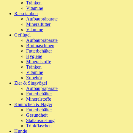
Tränken
Vitamine
Rassetauben
Aufbaupräparate
Mineralfutter
Vitamine
Geflügel
Aufbaupräparate
Brutmaschinen
Futterbehälter
Hygiene
Mineralstoffe
Tränken
Vitamine
Zubehör
Zier & Singvögel
Aufbaupräparate
Futterbehälter
Mineralstoffe
Kaninchen & Nager
Futterbehälter
Gesundheit
Stallausrüstung
Trinkflaschen
Hunde