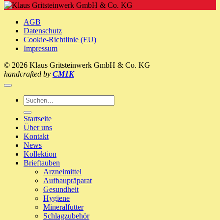
Picorin
Ernährung
’n‘
ein
Recover
neues
AGB
Zuhause!
Datenschutz
Cookie-Richtlinie (EU)
Impressum
© 2026 Klaus Gritsteinwerk GmbH & Co. KG
handcrafted by
CM1K
Suche
nach:
Startseite
Über uns
Kontakt
News
Kollektion
Brieftauben
Arzneimittel
Aufbaupräparat
Gesundheit
Hygiene
Mineralfutter
Schlagzubehör