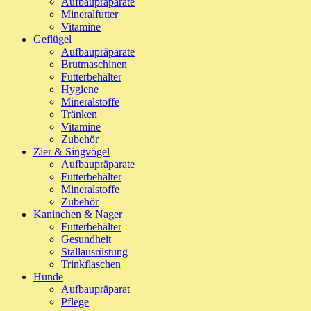
Aufbaupräparate
Mineralfutter
Vitamine
Geflügel
Aufbaupräparate
Brutmaschinen
Futterbehälter
Hygiene
Mineralstoffe
Tränken
Vitamine
Zubehör
Zier & Singvögel
Aufbaupräparate
Futterbehälter
Mineralstoffe
Zubehör
Kaninchen & Nager
Futterbehälter
Gesundheit
Stallausrüstung
Trinkflaschen
Hunde
Aufbaupräparat
Pflege