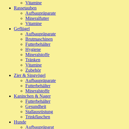
Vitamine
Rassetauben
Aufbaupräparate
Mineralfutter
Vitamine
Geflügel
Aufbaupräparate
Brutmaschinen
Futterbehälter
Hygiene
Mineralstoffe
Tränken
Vitamine
Zubehör
Zier & Singvögel
Aufbaupräparate
Futterbehälter
Mineralstoffe
Kaninchen & Nager
Futterbehälter
Gesundheit
Stallausrüstung
Trinkflaschen
Hunde
Aufbaupräparat