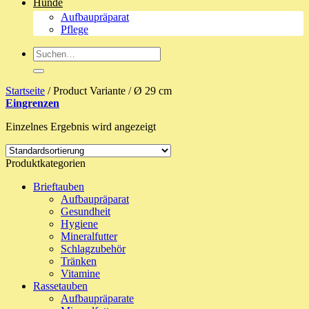
Hunde
Aufbaupräparat
Pflege
Suche
nach:
Startseite
/
Product Variante
/
Ø 29 cm
Eingrenzen
Einzelnes Ergebnis wird angezeigt
Produktkategorien
Brieftauben
Aufbaupräparat
Gesundheit
Hygiene
Mineralfutter
Schlagzubehör
Tränken
Vitamine
Rassetauben
Aufbaupräparate