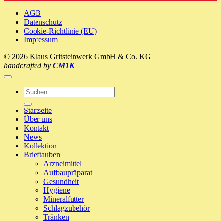
Recover
neues
AGB
Zuhause!
Datenschutz
Cookie-Richtlinie (EU)
Impressum
© 2026 Klaus Gritsteinwerk GmbH & Co. KG
handcrafted by
CM1K
Suche
nach:
Startseite
Über uns
Kontakt
News
Kollektion
Brieftauben
Arzneimittel
Aufbaupräparat
Gesundheit
Hygiene
Mineralfutter
Schlagzubehör
Tränken