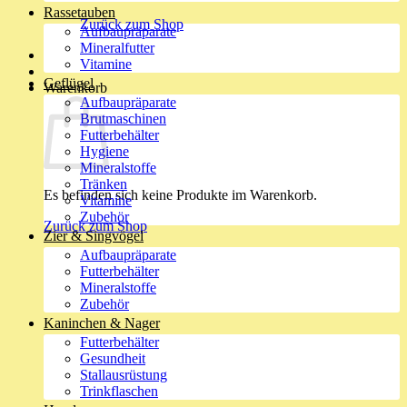
Rassetauben
Zurück zum Shop
Aufbaupräparate
Mineralfutter
Vitamine
Geflügel
Warenkorb
Aufbaupräparate
Brutmaschinen
Futterbehälter
Hygiene
Mineralstoffe
Tränken
Es befinden sich keine Produkte im Warenkorb.
Vitamine
Zubehör
Zurück zum Shop
Zier & Singvögel
Aufbaupräparate
Futterbehälter
Mineralstoffe
Zubehör
Kaninchen & Nager
Futterbehälter
Gesundheit
Stallausrüstung
Trinkflaschen