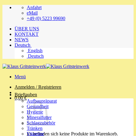
Zum
Anfahrt
Inhalt
eMail
springen
+49 (0) 5223 99690
ÜBER UNS
KONTAKT
NEWS
Deutsch
English
Deutsch
Menü
Anmelden / Registrieren
Brieftauben
0,00
€
Aufbaupräparat
Gesundheit
Hygiene
Mineralfutter
Schlagzubehör
Tränken
Es befinden sich keine Produkte im Warenkorb.
Vitamine