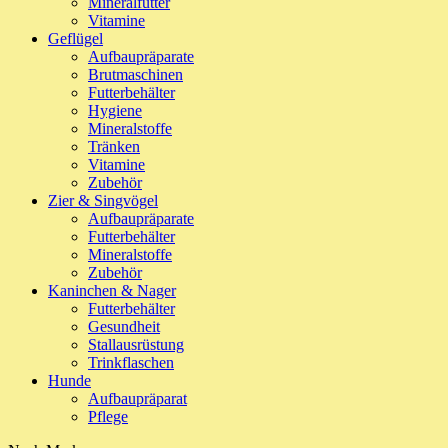
Mineralfutter
Vitamine
Geflügel
Aufbaupräparate
Brutmaschinen
Futterbehälter
Hygiene
Mineralstoffe
Tränken
Vitamine
Zubehör
Zier & Singvögel
Aufbaupräparate
Futterbehälter
Mineralstoffe
Zubehör
Kaninchen & Nager
Futterbehälter
Gesundheit
Stallausrüstung
Trinkflaschen
Hunde
Aufbaupräparat
Pflege