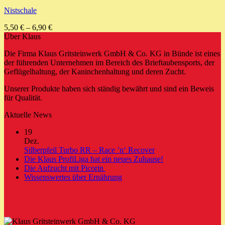
Nistschale
5,50
€
–
6,90
€
Über Klaus
Die Firma Klaus Gritsteinwerk GmbH & Co. KG in Bünde ist eines
der führenden Unternehmen im Bereich des Brieftaubensports, der
Geflügelhaltung, der Kaninchenhaltung und deren Zucht.
Unserer Produkte haben sich ständig bewährt und sind ein Beweis
für Qualität.
Aktuelle News
19
Dez.
Keine
Silberpfeil Turbo RR – Race ’n‘ Recover
Kommentare
Keine
Die Klaus ProfiLiga hat ein neues Zuhause!
zu
Keine
Kommentare
Die Aufzucht mit Picorin
Silberpfeil
zu
Kommentare
Keine
Wissenswertes über Ernährung
zu
Turbo
Die
Kommentare
Die
zu
RR
Klaus
Aufzucht
Wissenswertes
–
ProfiLiga
mit
über
Race
hat
Picorin
Ernährung
’n‘
ein