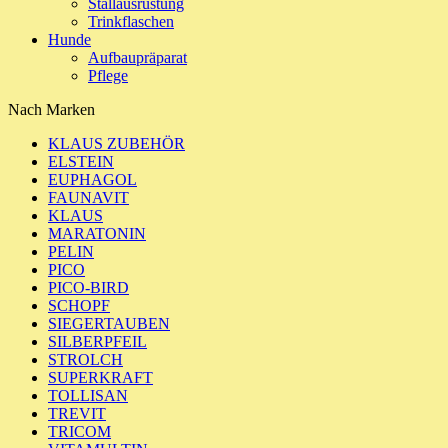
Stallausrüstung
Trinkflaschen
Hunde
Aufbaupräparat
Pflege
Nach Marken
KLAUS ZUBEHÖR
ELSTEIN
EUPHAGOL
FAUNAVIT
KLAUS
MARATONIN
PELIN
PICO
PICO-BIRD
SCHOPF
SIEGERTAUBEN
SILBERPFEIL
STROLCH
SUPERKRAFT
TOLLISAN
TREVIT
TRICOM