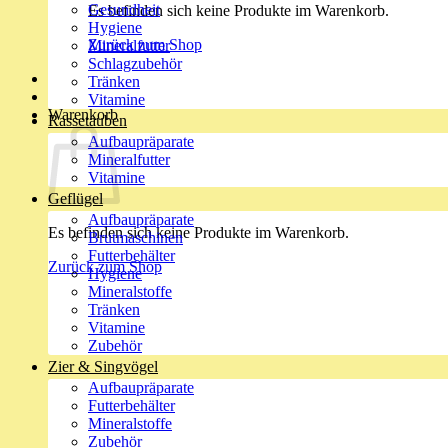
Gesundheit
Es befinden sich keine Produkte im Warenkorb.
Hygiene
Zurück zum Shop
Mineralfutter
Schlagzubehör
Tränken
Vitamine
Warenkorb
Rassetauben
Aufbaupräparate
Mineralfutter
Vitamine
Geflügel
Aufbaupräparate
Es befinden sich keine Produkte im Warenkorb.
Brutmaschinen
Futterbehälter
Zurück zum Shop
Hygiene
Mineralstoffe
Tränken
Vitamine
Zubehör
Zier & Singvögel
Aufbaupräparate
Futterbehälter
Mineralstoffe
Zubehör