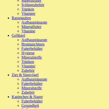
Mineralfutter
Schlagzubehör
Tränken
Vitamine
Rassetauben
Aufbaupräparate
Mineralfutter
Vitamine
Geflügel
Aufbaupräparate
Brutmaschinen
Futterbehälter
Hygiene
Mineralstoffe
Tränken
Vitamine
Zubehör
Zier & Singvögel
Aufbaupräparate
Futterbehälter
Mineralstoffe
Zubehör
Kaninchen & Nager
Futterbehälter
Gesundheit