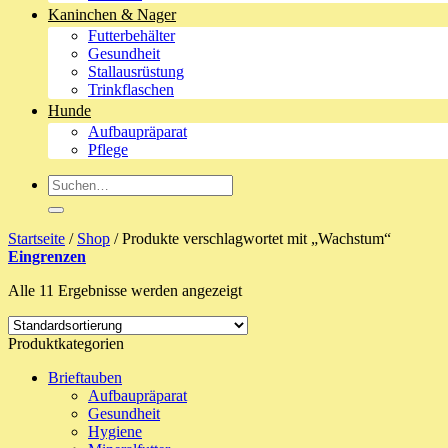
Kaninchen & Nager
Futterbehälter
Gesundheit
Stallausrüstung
Trinkflaschen
Hunde
Aufbaupräparat
Pflege
Suche
nach:
Startseite
/
Shop
/
Produkte verschlagwortet mit „Wachstum“
Eingrenzen
Alle 11 Ergebnisse werden angezeigt
Produktkategorien
Brieftauben
Aufbaupräparat
Gesundheit
Hygiene