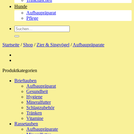
Trinkflaschen
Hunde
Aufbaupräparat
Pflege
Suche
nach:
Startseite
/
Shop
/
Zier & Singvögel
/
Aufbaupräparate
Produktkategorien
Brieftauben
Aufbaupräparat
Gesundheit
Hygiene
Mineralfutter
Schlagzubehör
Tränken
Vitamine
Rassetauben
Aufbaupräparate