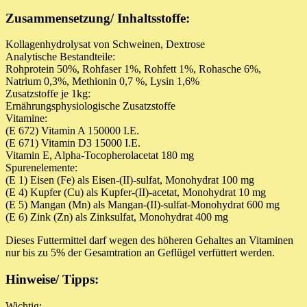
Zusammensetzung/ Inhaltsstoffe:
Kollagenhydrolysat von Schweinen, Dextrose
Analytische Bestandteile:
Rohprotein 50%, Rohfaser 1%, Rohfett 1%, Rohasche 6%,
Natrium 0,3%, Methionin 0,7 %, Lysin 1,6%
Zusatzstoffe je 1kg:
Ernährungsphysiologische Zusatzstoffe
Vitamine:
(E 672) Vitamin A 150000 I.E.
(E 671) Vitamin D3 15000 I.E.
Vitamin E, Alpha-Tocopherolacetat 180 mg
Spurenelemente:
(E 1) Eisen (Fe) als Eisen-(II)-sulfat, Monohydrat 100 mg
(E 4) Kupfer (Cu) als Kupfer-(II)-acetat, Monohydrat 10 mg
(E 5) Mangan (Mn) als Mangan-(II)-sulfat-Monohydrat 600 mg
(E 6) Zink (Zn) als Zinksulfat, Monohydrat 400 mg
Dieses Futtermittel darf wegen des höheren Gehaltes an Vitaminen
nur bis zu 5% der Gesamtration an Geflügel verfüttert werden.
Hinweise/ Tipps:
Wichtig: