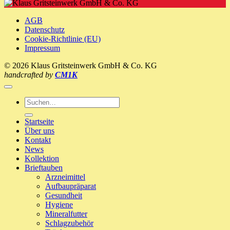
Picorin
Ernährung
’n‘
ein
Recover
neues
AGB
Zuhause!
Datenschutz
Cookie-Richtlinie (EU)
Impressum
© 2026 Klaus Gritsteinwerk GmbH & Co. KG
handcrafted by
CM1K
Suche
nach:
Startseite
Über uns
Kontakt
News
Kollektion
Brieftauben
Arzneimittel
Aufbaupräparat
Gesundheit
Hygiene
Mineralfutter
Schlagzubehör