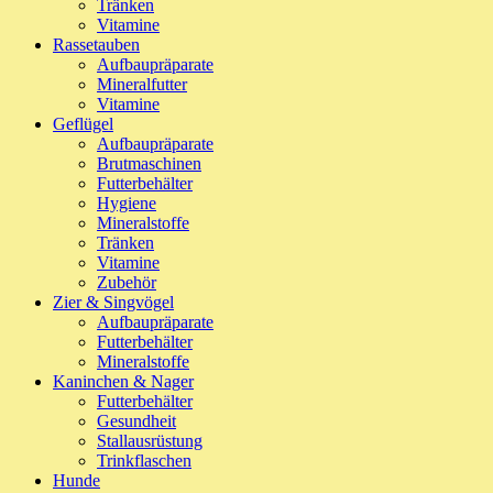
Tränken
Vitamine
Rassetauben
Aufbaupräparate
Mineralfutter
Vitamine
Geflügel
Aufbaupräparate
Brutmaschinen
Futterbehälter
Hygiene
Mineralstoffe
Tränken
Vitamine
Zubehör
Zier & Singvögel
Aufbaupräparate
Futterbehälter
Mineralstoffe
Kaninchen & Nager
Futterbehälter
Gesundheit
Stallausrüstung
Trinkflaschen
Hunde