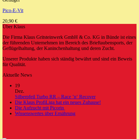
Pico-E-Vit
20,90
€
Über Klaus
Die Firma Klaus Gritsteinwerk GmbH & Co. KG in Bünde ist eines
der führenden Unternehmen im Bereich des Brieftaubensports, der
Geflügelhaltung, der Kaninchenhaltung und deren Zucht.
Unserer Produkte haben sich ständig bewährt und sind ein Beweis
für Qualität.
Aktuelle News
19
Dez.
Keine
Silberpfeil Turbo RR – Race ’n‘ Recover
Kommentare
Keine
Die Klaus ProfiLiga hat ein neues Zuhause!
zu
Keine
Kommentare
Die Aufzucht mit Picorin
Silberpfeil
zu
Kommentare
Keine
Wissenswertes über Ernährung
zu
Turbo
Die
Kommentare
Die
zu
RR
Klaus
Aufzucht
Wissenswertes
–
ProfiLiga
mit
über
Race
hat