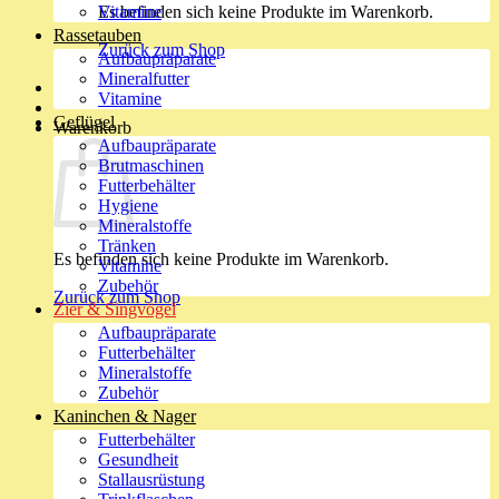
Es befinden sich keine Produkte im Warenkorb.
Vitamine
Rassetauben
Zurück zum Shop
Aufbaupräparate
Mineralfutter
Vitamine
Geflügel
Warenkorb
Aufbaupräparate
Brutmaschinen
Futterbehälter
Hygiene
Mineralstoffe
Tränken
Es befinden sich keine Produkte im Warenkorb.
Vitamine
Zubehör
Zurück zum Shop
Zier & Singvögel
Aufbaupräparate
Futterbehälter
Mineralstoffe
Zubehör
Kaninchen & Nager
Futterbehälter
Gesundheit
Stallausrüstung