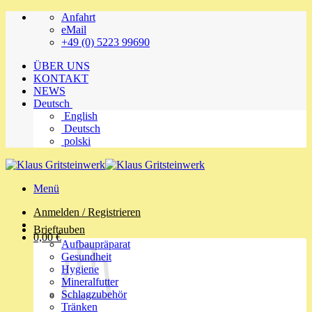
Zum
Anfahrt
Inhalt
eMail
springen
+49 (0) 5223 99690
ÜBER UNS
KONTAKT
NEWS
Deutsch
English
Deutsch
polski
Menü
Anmelden / Registrieren
Brieftauben
0,00
€
Aufbaupräparat
Gesundheit
Hygiene
Mineralfutter
Schlagzubehör
Tränken