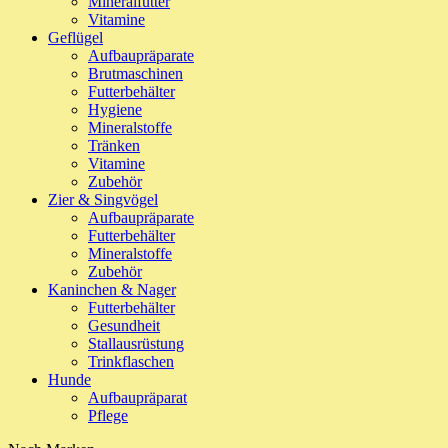
Mineralfutter
Vitamine
Geflügel
Aufbaupräparate
Brutmaschinen
Futterbehälter
Hygiene
Mineralstoffe
Tränken
Vitamine
Zubehör
Zier & Singvögel
Aufbaupräparate
Futterbehälter
Mineralstoffe
Zubehör
Kaninchen & Nager
Futterbehälter
Gesundheit
Stallausrüstung
Trinkflaschen
Hunde
Aufbaupräparat
Pflege