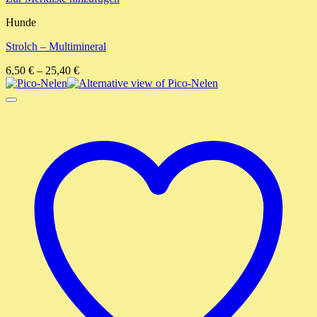
Hunde
Strolch – Multimineral
6,50
€
–
25,40
€