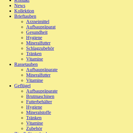
Kontakt
News
Kollektion
Brieftauben
Arzneimittel
Aufbaupräparat
Gesundheit
Hygiene
Mineralfutter
Schlagzubehör
Tränken
Vitamine
Rassetauben
Aufbaupräparate
Mineralfutter
Vitamine
Geflügel
Aufbaupräparate
Brutmaschinen
Futterbehälter
Hygiene
Mineralstoffe
Tränken
Vitamine
Zubehör