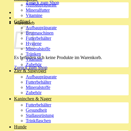
Zurück zum Shop
Aufbaupräparate
Mineralfutter
Vitamine
Geflügel
Warenkorb
Aufbaupräparate
Brutmaschinen
Futterbehälter
Hygiene
Mineralstoffe
Tränken
Es befinden sich keine Produkte im Warenkorb.
Vitamine
Zubehör
Zurück zum Shop
Zier & Singvögel
Aufbaupräparate
Futterbehälter
Mineralstoffe
Zubehör
Kaninchen & Nager
Futterbehälter
Gesundheit
Stallausrüstung
Trinkflaschen
Hunde