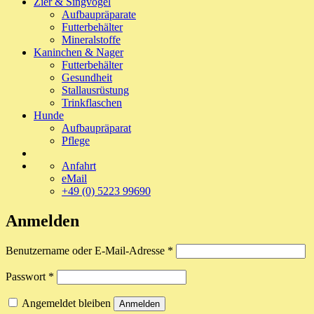
Zier & Singvögel
Aufbaupräparate
Futterbehälter
Mineralstoffe
Kaninchen & Nager
Futterbehälter
Gesundheit
Stallausrüstung
Trinkflaschen
Hunde
Aufbaupräparat
Pflege
Anfahrt
eMail
+49 (0) 5223 99690
Anmelden
Erforderlich
Benutzername oder E-Mail-Adresse
*
Erforderlich
Passwort
*
Angemeldet bleiben
Anmelden