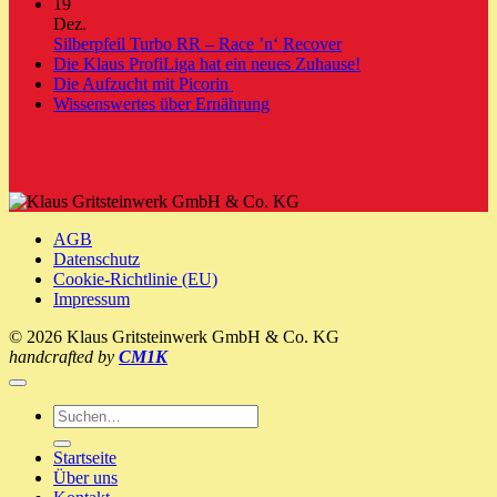
19
Dez.
Keine
Silberpfeil Turbo RR – Race ’n‘ Recover
Kommentare
Keine
Die Klaus ProfiLiga hat ein neues Zuhause!
zu
Keine
Kommentare
Die Aufzucht mit Picorin
Silberpfeil
zu
Kommentare
Keine
Wissenswertes über Ernährung
zu
Turbo
Die
Kommentare
Die
zu
RR
Klaus
Aufzucht
Wissenswertes
–
ProfiLiga
mit
über
Race
hat
Picorin
Ernährung
’n‘
ein
Recover
neues
AGB
Zuhause!
Datenschutz
Cookie-Richtlinie (EU)
Impressum
© 2026 Klaus Gritsteinwerk GmbH & Co. KG
handcrafted by
CM1K
Suche
nach:
Startseite
Über uns