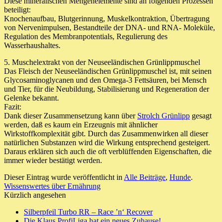
Diese mineralischen Mengenelemente sind an folgenden Prozessen
beteiligt:
Knochenaufbau, Blutgerinnung, Muskelkontraktion, Übertragung
von Nervenimpulsen, Bestandteile der DNA- und RNA- Moleküle,
Regulation des Membranpotentials, Regulierung des
Wasserhaushaltes.
5. Muschelextrakt von der Neuseeländischen Grünlippmuschel
Das Fleisch der Neuseeländischen Grünlippmuschel ist, mit seinen
Glycosaminoglycanen und den Omega-3 Fettsäuren, bei Mensch
und Tier, für die Neubildung, Stabilisierung und Regeneration der
Gelenke bekannt.
Fazit:
Dank dieser Zusammensetzung kann über
Strolch Grünlipp
gesagt
werden, daß es kaum ein Erzeugnis mit ähnlicher
Wirkstoffkomplexität gibt. Durch das Zusammenwirken all dieser
natürlichen Substanzen wird die Wirkung entsprechend gesteigert.
Daraus erklären sich auch die oft verblüffenden Eigenschaften, die
immer wieder bestätigt werden.
Dieser Eintrag wurde veröffentlicht in
Alle Beiträge
,
Hunde
.
Wissenswertes über Ernährung
Kürzlich angesehen
Silberpfeil Turbo RR – Race ’n‘ Recover
Die Klaus ProfiLiga hat ein neues Zuhause!