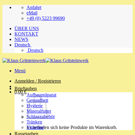
Zum
Anfahrt
Inhalt
eMail
springen
+49 (0) 5223 99690
ÜBER UNS
KONTAKT
NEWS
Deutsch
Deutsch
Menü
Anmelden / Registrieren
Brieftauben
0,00
€
Aufbaupräparat
Gesundheit
Hygiene
Mineralfutter
Schlagzubehör
Tränken
Es befinden sich keine Produkte im Warenkorb.
Vitamine
Rassetauben