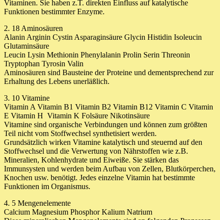
Vitaminen. Sie haben z.T. direkten Einfluss auf katalytische
Funktionen bestimmter Enzyme.
2. 18 Aminosäuren
Alanin Arginin Cystin Asparaginsäure Glycin Histidin Isoleucin
Glutaminsäure
Leucin Lysin Methionin Phenylalanin Prolin Serin Threonin
Tryptophan Tyrosin Valin
Aminosäuren sind Bausteine der Proteine und dementsprechend zur
Erhaltung des Lebens unerläßlich.
3. 10 Vitamine
Vitamin A Vitamin B1 Vitamin B2 Vitamin B12 Vitamin C Vitamin
E Vitamin H Vitamin K Folsäure Nikotinsäure
Vitamine sind organische Verbindungen und können zum größten
Teil nicht vom Stoffwechsel synthetisiert werden.
Grundsätzlich wirken Vitamine katalytisch und steuernd auf den
Stoffwechsel und die Verwertung von Nährstoffen wie z.B.
Mineralien, Kohlenhydrate und Eiweiße. Sie stärken das
Immunsysten und werden beim Aufbau von Zellen, Blutkörperchen,
Knochen usw. benötigt. Jedes einzelne Vitamin hat bestimmte
Funktionen im Organismus.
4. 5 Mengenelemente
Calcium Magnesium Phosphor Kalium Natrium